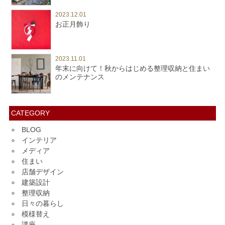
2023.12.01
お正月飾り
2023.11.01
年末に向けて！秋からはじめる整理収納と住まい
のメンテナンス
CATEGORY
BLOG
インテリア
メディア
住まい
店舗デザイン
建築設計
整理収納
日々の暮らし
模様替え
講座