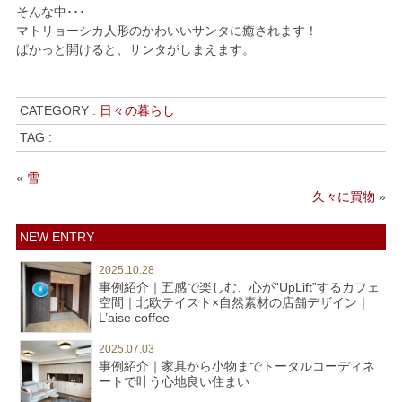
そんな中･･･
マトリョーシカ人形のかわいいサンタに癒されます！
ぱかっと開けると、サンタがしまえます。
CATEGORY :
日々の暮らし
TAG :
«
雪
久々に買物
»
NEW ENTRY
2025.10.28
事例紹介｜五感で楽しむ、心が“UpLift”するカフェ
空間｜北欧テイスト×自然素材の店舗デザイン｜
L’aise coffee
2025.07.03
事例紹介｜家具から小物までトータルコーディネ
ートで叶う心地良い住まい