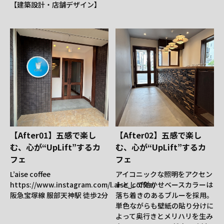
【建築設計・店舗デザイン】
【After01】五感で楽し
【After02】五感で楽し
む、心が“UpLift”するカ
む、心が“UpLift”するカ
フェ
フェ
L’aise coffee
アイコニックな照明をアクセン
https://www.instagram.com/l.aise_coffee/
トとして効かせベースカラーは
阪急宝塚線 服部天神駅 徒歩2分
落ち着きのあるブルーを採用。
単色ながらも壁紙の貼り分けに
よって奥行きとメリハリを生み