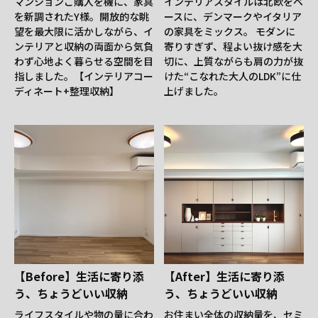
マンションご購入を機に、家具
インテリアスタイルは北欧をベ
を新調されたY様。開放的な眺
ースに、デンマークやイタリア
望を最大限に活かしながら、イ
の家具をミックス。 モダンに
ンテリアと収納の両面から気負
寄りすぎず、程よい抜け感を大
わず心地よく暮らせる空間を目
切に、上質ながらも肩の力が抜
指しました。【インテリアコー
けた“こなれた大人のLDK”に仕
ディネート+整理収納】
上げました。
【Before】生活に寄り添
【After】生活に寄り添
う、ちょうどいい収納
う、ちょうどいい収納
ライフスタイルや物の量に合わ
お住まい全体の収納量を、セミ