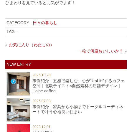
ひまわりを見ていると元気がでます！
CATEGORY :
日々の暮らし
TAG :
«
お気に入り（わたしの）
一粒で何度おいしいか？
»
NEW ENTRY
2025.10.28
事例紹介｜五感で楽しむ、心が“UpLift”するカフェ
空間｜北欧テイスト×自然素材の店舗デザイン｜
L’aise coffee
2025.07.03
事例紹介｜家具から小物までトータルコーディネ
ートで叶う心地良い住まい
2023.12.01