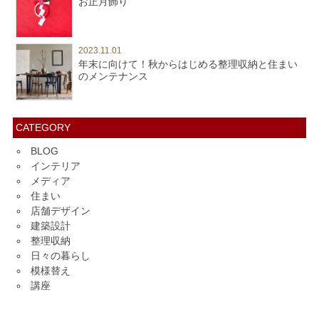
お正月飾り
2023.11.01
年末に向けて！秋からはじめる整理収納と住まい
のメンテナンス
CATEGORY
BLOG
インテリア
メディア
住まい
店舗デザイン
建築設計
整理収納
日々の暮らし
模様替え
講座