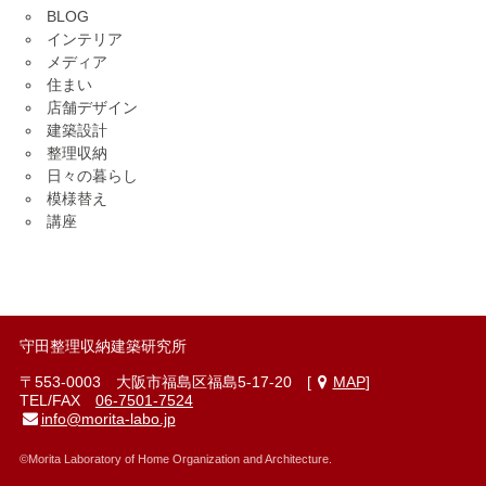
BLOG
インテリア
メディア
住まい
店舗デザイン
建築設計
整理収納
日々の暮らし
模様替え
講座
守田整理収納建築研究所
〒553-0003 大阪市福島区福島5-17-20 [
MAP
]
TEL/FAX
06-7501-7524
info@morita-labo.jp
©Morita Laboratory of
Home Organization and Architecture.