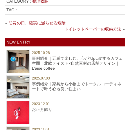
CATEGORY :
整理収納
TAG :
«
防災の日、確実に減らせる危険
トイレットペーパーの収納方法
»
NEW ENTRY
2025.10.28
事例紹介｜五感で楽しむ、心が“UpLift”するカフェ
空間｜北欧テイスト×自然素材の店舗デザイン｜
L’aise coffee
2025.07.03
事例紹介｜家具から小物までトータルコーディネ
ートで叶う心地良い住まい
2023.12.01
お正月飾り
2023.11.01