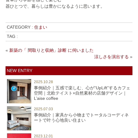
器ひとつで、暮らしは豊かになるように思います。
CATEGORY :
住まい
TAG :
«
新築の「 間取りと収納」診断 に伺いました
涼しさを演出する
»
NEW ENTRY
2025.10.28
事例紹介｜五感で楽しむ、心が“UpLift”するカフェ
空間｜北欧テイスト×自然素材の店舗デザイン｜
L’aise coffee
2025.07.03
事例紹介｜家具から小物までトータルコーディネ
ートで叶う心地良い住まい
2023.12.01