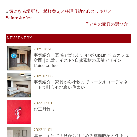
«
気になる場所も、模様替えと整理収納で心スッキリと！
Before＆After
子どもの家具の選び方
»
NEW ENTRY
2025.10.28
事例紹介｜五感で楽しむ、心が“UpLift”するカフェ
空間｜北欧テイスト×自然素材の店舗デザイン｜
L’aise coffee
2025.07.03
事例紹介｜家具から小物までトータルコーディネ
ートで叶う心地良い住まい
2023.12.01
お正月飾り
2023.11.01
年末に向けて！秋からはじめる整理収納と住まい