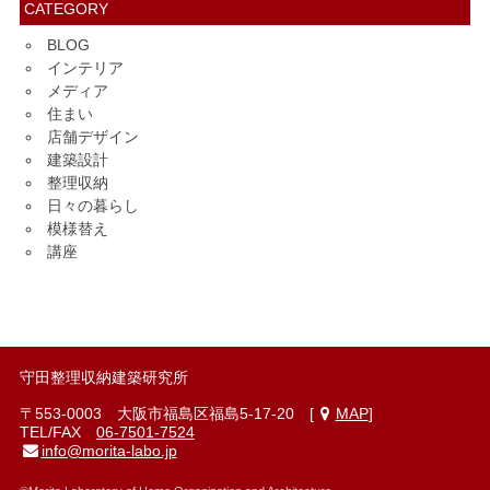
CATEGORY
BLOG
インテリア
メディア
住まい
店舗デザイン
建築設計
整理収納
日々の暮らし
模様替え
講座
守田整理収納建築研究所
〒553-0003 大阪市福島区福島5-17-20 [
MAP
]
TEL/FAX
06-7501-7524
info@morita-labo.jp