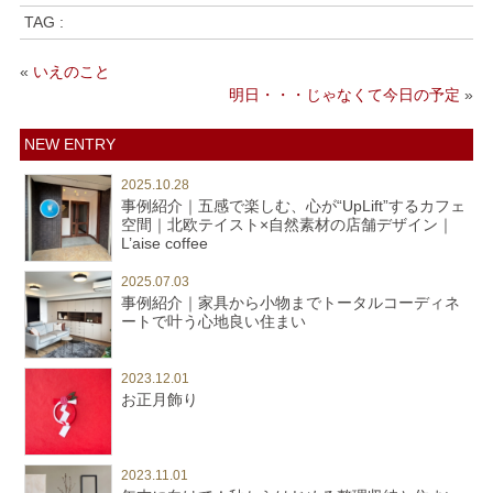
TAG :
«
いえのこと
明日・・・じゃなくて今日の予定
»
NEW ENTRY
2025.10.28
事例紹介｜五感で楽しむ、心が“UpLift”するカフェ
空間｜北欧テイスト×自然素材の店舗デザイン｜
L’aise coffee
2025.07.03
事例紹介｜家具から小物までトータルコーディネ
ートで叶う心地良い住まい
2023.12.01
お正月飾り
2023.11.01