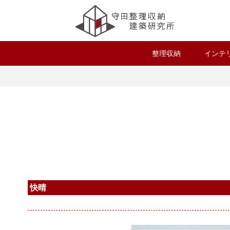
整理収納
インテ
快晴