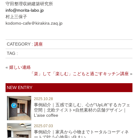
守田整理収納建築研究所
info@morita-labo.jp
村上三保子
kodomo-cafe＠kirakira.zaq.jp
CATEGORY :
講座
TAG :
«
嬉しい連絡
「楽」して「楽しむ」こどもと過ごすキッチン講座
»
NEW ENTRY
2025.10.28
事例紹介｜五感で楽しむ、心が“UpLift”するカフェ
空間｜北欧テイスト×自然素材の店舗デザイン｜
L’aise coffee
2025.07.03
事例紹介｜家具から小物までトータルコーディネ
ートで叶う心地良い住まい