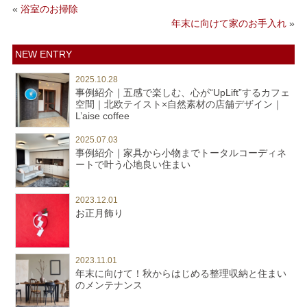
«
浴室のお掃除
年末に向けて家のお手入れ
»
NEW ENTRY
2025.10.28
事例紹介｜五感で楽しむ、心が“UpLift”するカフェ
空間｜北欧テイスト×自然素材の店舗デザイン｜
L’aise coffee
2025.07.03
事例紹介｜家具から小物までトータルコーディネ
ートで叶う心地良い住まい
2023.12.01
お正月飾り
2023.11.01
年末に向けて！秋からはじめる整理収納と住まい
のメンテナンス