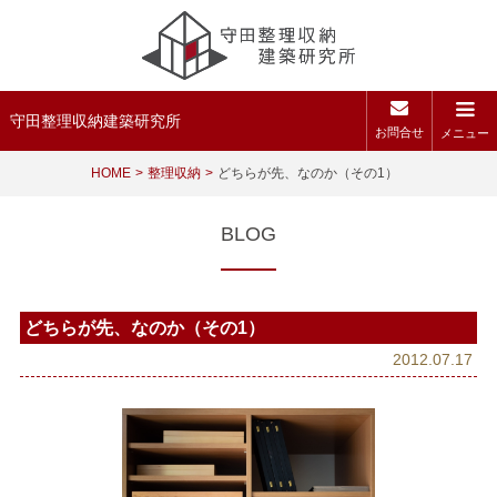
守田整理収納建築研究所
お問合せ
メニュー
HOME
整理収納
どちらが先、なのか（その1）
BLOG
どちらが先、なのか（その1）
2012.07.17