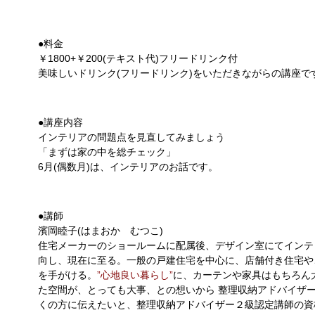
●料金
￥1800+￥200(テキスト代)フリードリンク付
美味しいドリンク(フリードリンク)をいただきながらの講座で
●講座内容
インテリアの問題点を見直してみましょう
「まずは家の中を総チェック」
6月(偶数月)は、インテリアのお話です。
●講師
濱岡睦子(はまおか むつこ)
住宅メーカーのショールームに配属後、デザイン室にてインテ
向し、現在に至る。一般の戸建住宅を中心に、店舗付き住宅や
を手がける。
”心地良い暮らし”
に、カーテンや家具はもちろん
た空間が、とっても大事、との想いから 整理収納アドバイザ
くの方に伝えたいと、整理収納アドバイザー２級認定講師の資