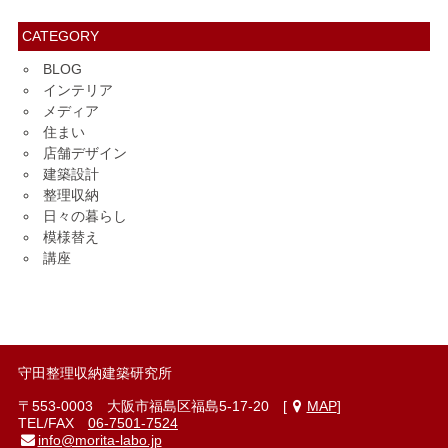
CATEGORY
BLOG
インテリア
メディア
住まい
店舗デザイン
建築設計
整理収納
日々の暮らし
模様替え
講座
守田整理収納建築研究所
〒553-0003 大阪市福島区福島5-17-20 [
MAP
]
TEL/FAX
06-7501-7524
info@morita-labo.jp