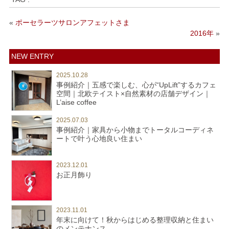
«
ポーセラーツサロンアフェットさま
2016年
»
NEW ENTRY
2025.10.28
事例紹介｜五感で楽しむ、心が“UpLift”するカフェ
空間｜北欧テイスト×自然素材の店舗デザイン｜
L’aise coffee
2025.07.03
事例紹介｜家具から小物までトータルコーディネ
ートで叶う心地良い住まい
2023.12.01
お正月飾り
2023.11.01
年末に向けて！秋からはじめる整理収納と住まい
のメンテナンス