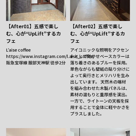
【After01】五感で楽し
【After02】五感で楽し
む、心が“UpLift”するカ
む、心が“UpLift”するカ
フェ
フェ
L’aise coffee
アイコニックな照明をアクセン
https://www.instagram.com/l.aise_coffee/
トとして効かせベースカラーは
阪急宝塚線 服部天神駅 徒歩2分
落ち着きのあるブルーを採用。
単色ながらも壁紙の貼り分けに
よって奥行きとメリハリを生み
出しています。 天然木の端材
を組み合わせた木製パネルは、
素材の温もりと重厚感を演出。
一方で、ライトーンの天板を採
用することで全体に軽やかさを
プラスしました。