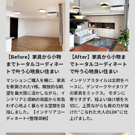
【Before】家具から小物
【After】家具から小物ま
までトータルコーディネー
でトータルコーディネート
トで叶う心地良い住まい
で叶う心地良い住まい
マンションご購入を機に、家具
インテリアスタイルは北欧をベ
を新調されたY様。開放的な眺
ースに、デンマークやイタリア
望を最大限に活かしながら、イ
の家具をミックス。 モダンに
ンテリアと収納の両面から気負
寄りすぎず、程よい抜け感を大
わず心地よく暮らせる空間を目
切に、上質ながらも肩の力が抜
指しました。【インテリアコー
けた“こなれた大人のLDK”に仕
ディネート+整理収納】
上げました。