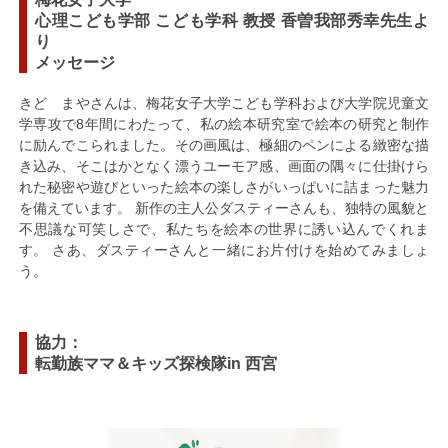
心理こども学部 こども学科 教授 香曽我部秀幸先生よ
り
メッセージ
きど まやさんは、梅花女子大学こども学科および大学院児童文
学専攻で8年間にわたって、私の絵本研究室で絵本の研究と制作
に励んでこられました。その画風は、極細のペンによる緻密な描
き込み、そこはかとなく漂うユーモア感、画面の隅々に仕掛けら
れた秘密や遊びといった絵本の楽しさがいっぱいに詰まった魅力
を備えています。 新作の主人公ダスティーさんも、独特の風貌と
不思議な可笑しさで、私たちを絵本の世界に誘い込んでくれま
す。 さあ、ダスティーさんと一緒にお片付けを始めてみましょ
う。
協力：
転勤族ママ＆キッズ探検隊in 西宮